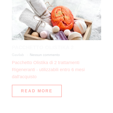
PACCHETTO OLISTIKA 2
Gavilab
Nessun commento
Pacchetto Olistika di 2 trattamenti
Rigeneranti - utilizzabili entro 6 mesi
dall'acquisto
READ MORE