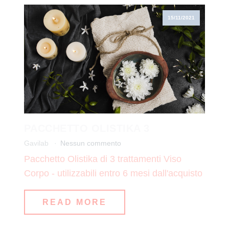
15/11/2021
PACCHETTO OLISTIKA 3
Gavilab
Nessun commento
Pacchetto Olistika di 3 trattamenti Viso
Corpo - utilizzabili entro 6 mesi dall'acquisto
READ MORE