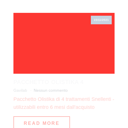
15/11/2021
PACCHETTO OLISTIKA 4
Gavilab
Nessun commento
Pacchetto Olistika di 4 trattamenti Snellenti -
utilizzabili entro 6 mesi dall'acquisto
READ MORE