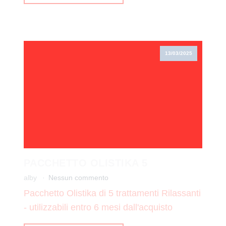
13/03/2025
PACCHETTO OLISTIKA 5
alby
Nessun commento
Pacchetto Olistika di 5 trattamenti Rilassanti
- utilizzabili entro 6 mesi dall'acquisto